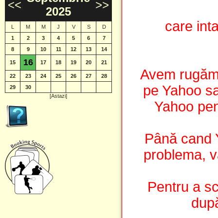
<<
>>
]
2025
care int
L
M
M
J
V
S
D
1
2
3
4
5
6
7
8
9
10
11
12
13
14
16
15
17
18
19
20
21
Avem rugămin
22
23
24
25
26
27
28
pe Yahoo sa 
29
30
[Astazi]
Yahoo pen
Până cand 
problema, vă
Pentru a sc
după