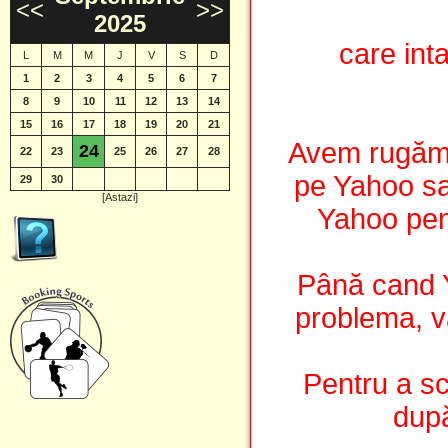
<<
>>
]
2025
care int
L
M
M
J
V
S
D
1
2
3
4
5
6
7
8
9
10
11
12
13
14
15
16
17
18
19
20
21
Avem rugămin
24
22
23
25
26
27
28
pe Yahoo sa 
29
30
[Astazi]
Yahoo pen
Până cand 
problema, vă
Pentru a sc
după