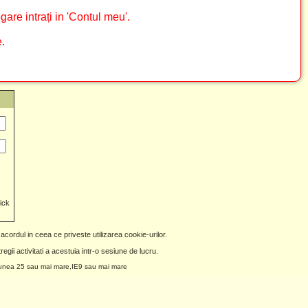
are intrați in 'Contul meu'.
.
lick
 acordul in ceea ce priveste utilizarea cookie-urilor.
egii activitati a acestuia intr-o sesiune de lucru.
siunea 25 sau mai mare,IE9 sau mai mare