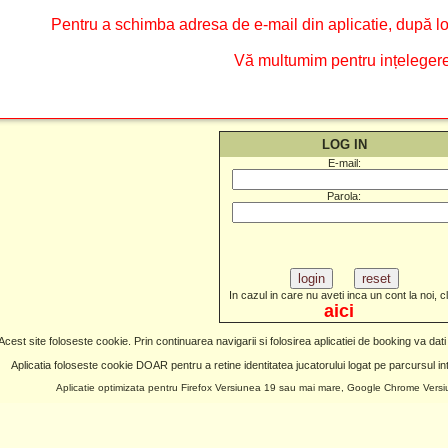
Pentru a schimba adresa de e-mail din aplicatie, după log
Vă multumim pentru ințelegere
LOG IN
E-mail:
Parola:
In cazul in care nu aveti inca un cont la noi, c
aici
Acest site foloseste cookie. Prin continuarea navigarii si folosirea aplicatiei de booking va dati
Aplicatia foloseste cookie DOAR pentru a retine identitatea jucatorului logat pe parcursul intr
Aplicatie optimizata pentru Firefox Versiunea 19 sau mai mare, Google Chrome Ver