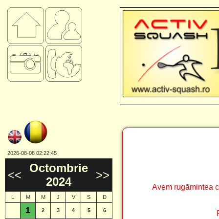
2026-08-08 02:22:45
Octombrie
<<
>>
]
2024
Avem rugămintea ca 
L
M
M
J
V
S
D
1
2
3
4
5
6