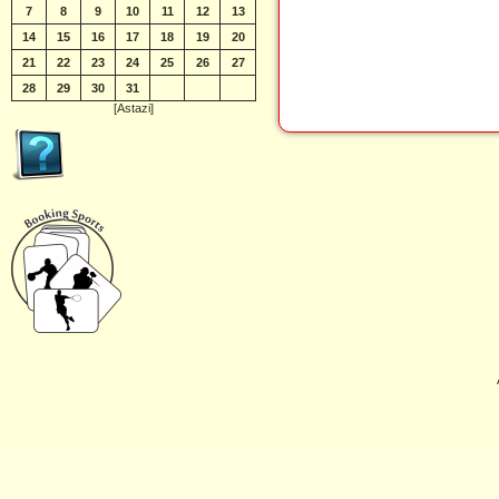
7
8
9
10
11
12
13
14
15
16
17
18
19
20
21
22
23
24
25
26
27
28
29
30
31
[Astazi]