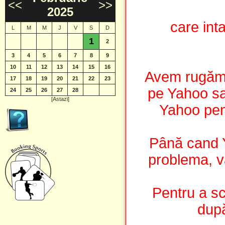
<<
>>
]
2025
care int
L
M
M
J
V
S
D
1
2
3
4
5
6
7
8
9
10
11
12
13
14
15
16
Avem rugămin
17
18
19
20
21
22
23
pe Yahoo sa 
24
25
26
27
28
[Astazi]
Yahoo pen
Până cand 
problema, vă
Pentru a sc
după