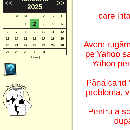
<<
>>
]
2025
care int
L
M
M
J
V
S
D
2
1
3
4
5
6
7
8
9
10
11
12
13
14
15
16
17
18
19
Avem rugămin
20
21
22
23
24
25
26
pe Yahoo sa 
27
28
29
30
31
[Astazi]
Yahoo pen
Până cand 
problema, vă
Pentru a sc
după